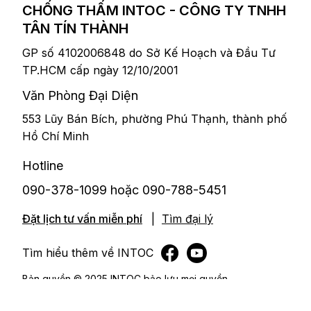
CHỐNG THẤM INTOC - CÔNG TY TNHH
TÂN TÍN THÀNH
GP số 4102006848 do Sở Kế Hoạch và Đầu Tư
TP.HCM cấp ngày 12/10/2001
F-Town 3 (FPT Software)
​Văn Phòng Đại Diện
hơn 10.000 m2 tầng hầm
553 Lũy Bán Bích, phường Phú Thạnh, thành phố
Hồ Chí Minh
Hotline
090-378-1099 hoặc 090-788-5451
Đặt lịch tư vấn miễn phí
|
Tìm đại lý
Tìm hiểu thêm về INTOC
Bản quyền © 2025 INTOC bảo lưu mọi quyền.